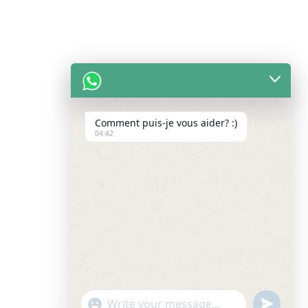
Comment puis-je vous aider? :)
04:42
undefine
"+chaty_settings.lang.emoji_picker+"