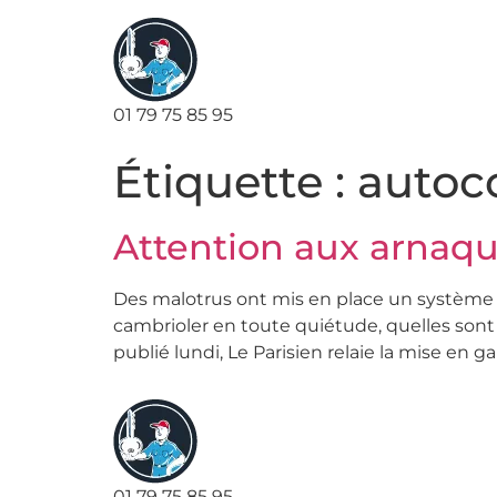
01 79 75 85 95
Étiquette :
autoco
Attention aux arnaque
Des malotrus ont mis en place un système p
cambrioler en toute quiétude, quelles sont 
publié lundi, Le Parisien relaie la mise en g
01 79 75 85 95