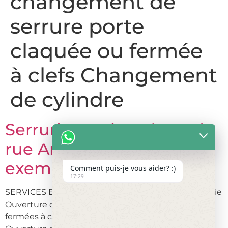
changement de
serrure porte
claquée ou fermée
à clefs Changement
de cylindre
Serrurier Paris 18 (75018)
rue André Del Sarte par
exemple.
Comment puis-je vous aider? :)
17:29
SERVICES ET PRESTATIONS Dépannage de serrurerie
Ouverture de portes claquées Ouverture de portes
fermées à clefs Réparations après cambriolage