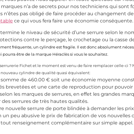
 marques n’a de secrets pour nos techniciens qui sont 
us n’êtes pas obligé de faire procéder au changement de 
ptable
ce qui vous fera faire une économie conséquente.
étermine le niveau de sécurité d’une serrure selon le nom
otections contre le perçage, le crochetage ou la casse de
ent fréquente, un cylindre est fragile. Il est donc absolument nécess
 pourra être de la marque Héraclès si vous le souhaitez.
serrurerie Fichet et le moment est venu de faire remplacer celle-ci 
 nouveau cylindre de qualité quasi équivalent:
r la somme de 460.00 € soit une économie moyenne cons
és brevetées et une carte de reproduction pour pouvoir f
x selon les marques de serrures, en effet les grandes mar
r des serrures de très hautes qualités.
e nouvelle serrure de porte blindée à demander les prix
n un peu abusive le prix de fabrication de vos nouvelles cl
ur tout renseignement complémentaire sur simple appel.