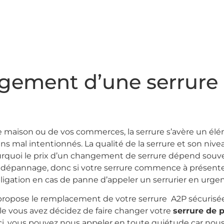
ngement d’une serrure
tre maison ou de vos commerces, la serrure s’avère un él
ens mal intentionnés. La qualité de la serrure et son niv
ourquoi le prix d’un changement de serrure dépend souv
 dépannage, donc si votre serrure commence à présenter
ligation en cas de panne d’appeler un serrurier en urgenc
 propose le remplacement de votre serrure A2P sécurisée
lle vous avez décidez de faire changer votre
serrure de 
e-ci, vous pouvez nous appeler en toute quiétude car no