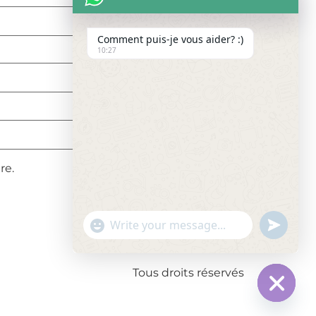
Comment puis-je vous aider? :)
10:27
re.
undefine
"+chaty_settings.lang.emoji_picker+"
WhatsApp Message
Tous droits réservés
Hide c