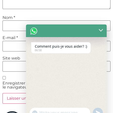
Nom
*
E-mail
*
Comment puis-je vous aider? :)
06:58
Site web
Enregistrer mon nom, mon e-mail et mon site dans
le navigateur pour mon prochain commentaire.
undefine
"+chaty_settings.lang.emoji_picker+"